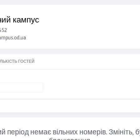
ний кампус
652
mpus.od.ua
КІЛЬКІСТЬ ГОСТЕЙ
й період немає вільних номерів. Змініть, б