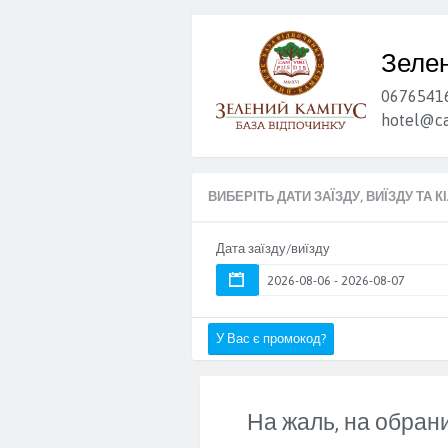
Зеле
0676541
hotel@ca
ВИБЕРІТЬ ДАТИ ЗАЇЗДУ, ВИЇЗДУ ТА 
Дата заїзду/виїзду
У Вас є промокод?
На жаль, на обрани